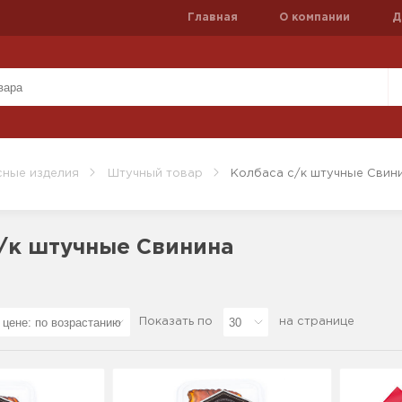
Главная
О компании
Д
ные изделия
Штучный товар
Колбаса с/к штучные Свин
/к штучные Свинина
Показать по
на странице