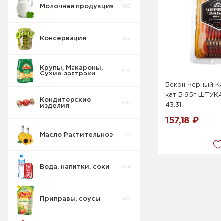
Молочная продукция
368
Консервация
432
Крупы, Макароны,
523
Сухие завтраки
Бекон Черный К
кат Б 95г ШТУК
Кондитерские
670
43.31
изделия
157,18 ₽
Масло Растительное
39
Вода, напитки, соки
334
Приправы, соусы
452