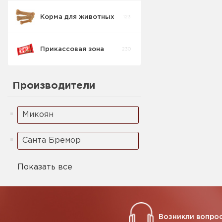
Свинина
Корма для животных
123
Колбаса
Деликатесы
2
штучные
Свинина
Прикассовая зона
230
Колбаса п/к
штучные
3
Свинина
Производители
Колбаса
3
Свинина
Микоян
Санта Бремор
Показать все
Возникли вопрос