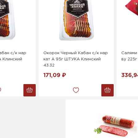
абан с/к нар
Окорок Черный Кабан с/к нар
Салями 
А Клинский
кат А 95г ШТУКА Клинский
ву 225
43.32
171,09 ₽
336,9