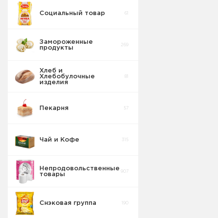
штучные
Социальный товар
61
Вареные
Сосиски
20
колбасы
5
штучные
Свинина
Замороженные
269
продукты
Колбаса
Сосиски
3
штучные
Свинина
Хлеб и
Хлебобулочные
81
изделия
Штучный
товар
4
Нарезка
Пекарня
57
Колбаса
Паштеты
2
штучные
Свинина
Чай и Кофе
315
Колбаса
Ветчины
1
штучные
Свинина
Непродовольственные
907
товары
Колбаса в/к
штучные
4
Свинина
Снэковая группа
190
Колбаса с/к
штучные
5