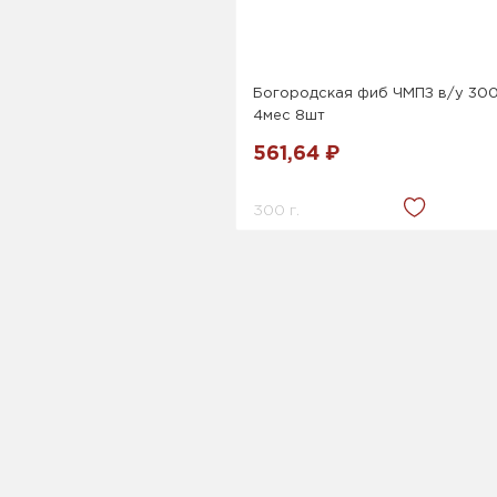
Богородская фиб ЧМПЗ в/у 30
4мес 8шт
561,64 ₽
300 г.