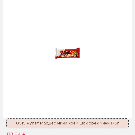
0515 Рулет МасДес мини крем шок.орех мини 175г
133,64 ₽