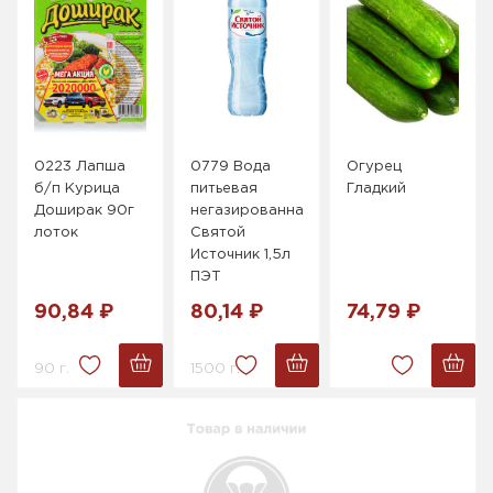
0223 Лапша
0779 Вода
Огурец
б/п Курица
питьевая
Гладкий
Доширак 90г
негазированная
лоток
Святой
Источник 1,5л
ПЭТ
90,84 ₽
80,14 ₽
74,79 ₽
90 г.
1500 г.