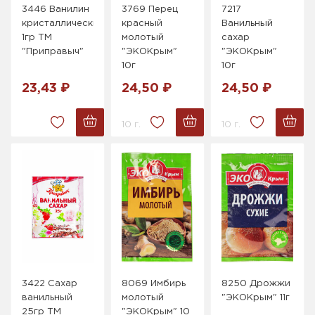
3446 Ванилин
3769 Перец
7217
кристаллический
красный
Ванильный
1гр ТМ
молотый
сахар
"Приправыч"
"ЭКОКрым"
"ЭКОКрым"
10г
10г
23,43 ₽
24,50 ₽
24,50 ₽
10 г.
10 г.
3422 Сахар
8069 Имбирь
8250 Дрожжи
ванильный
молотый
"ЭКОКрым" 11г
25гр ТМ
"ЭКОКрым" 10