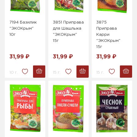
7194 Базилик
3851 Приправа
3875
"ЭКОКрым"
для Шашлыка
Приправа
10г
"ЭКОКрым"
Карри
15г
"ЭКОКрым"
15г
31,99 ₽
31,99 ₽
31,99 ₽
10 г.
15 г.
15 г.