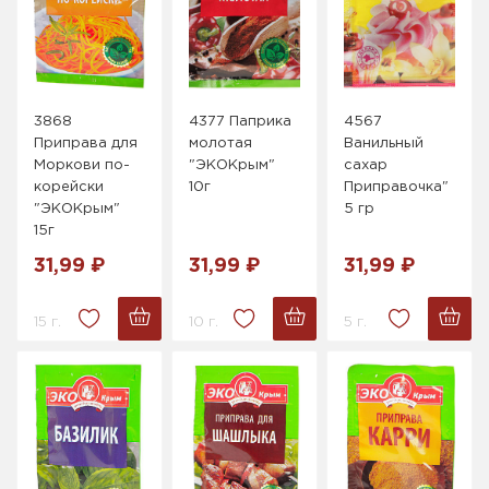
3868
4377 Паприка
4567
Приправа для
молотая
Ванильный
Моркови по-
"ЭКОКрым"
сахар
корейски
10г
Приправочка"
"ЭКОКрым"
5 гр
15г
31,99 ₽
31,99 ₽
31,99 ₽
15 г.
10 г.
5 г.