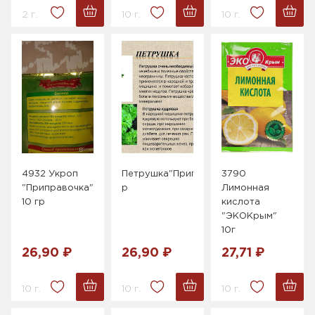
2 г.
10 г.
10 г.
4932 Укроп
Петрушка"Приправочка"
3790
"Приправочка"
р
Лимонная
10 гр
кислота
"ЭКОКрым"
10г
26,90 ₽
26,90 ₽
27,71 ₽
10 г.
10 г.
10 г.