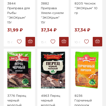
3844
3882
8205 Чеснок
Приправа для
Приправа
"ЭКОКрым" 10
Рыбы
Хмели-сунели
гр
"ЭКОКрым"
"ЭКОКрым"
15г
15г
31,99 ₽
37,34 ₽
37,34 ₽
15 г.
15 г.
10 г.
3776 Перец
4963 Перец
8236
черный
черный
Горчичный
молотый
молотый
порошок