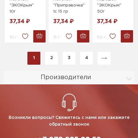
"ЭКОКрым"
"Приправочка"
"ЭКОКрым"
10г
1с 15 гр
50г
37,34 ₽
37,34 ₽
37,34 ₽
10 г.
15 г.
50 г.
1
2
3
4
Производители
Возникли вопросы? Свяжитесь с нами или закажите
обратный звонок