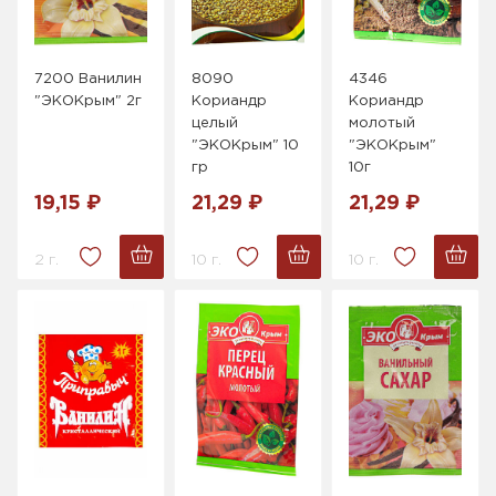
7200 Ванилин
8090
4346
"ЭКОКрым" 2г
Кориандр
Кориандр
целый
молотый
"ЭКОКрым" 10
"ЭКОКрым"
гр
10г
19,15 ₽
21,29 ₽
21,29 ₽
2 г.
10 г.
10 г.