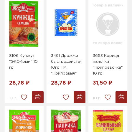
8106 Кунжут
3491 Дрожжи
3653 Корица
"ЭКОКрым" 10
быстродействующие
палочки
гр
10гр ТМ
"Приправочка"
"Приправыч"
10 гр
28,78 ₽
28,78 ₽
31,50 ₽
10 г.
10 г.