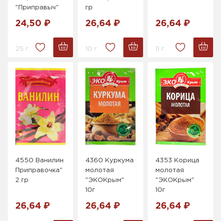
"Приправыч"
гр
24,50 ₽
26,64 ₽
26,64 ₽
25 г.
10 г.
11 г.
4550 Ванилин
4360 Куркума
4353 Корица
Приправочка"
молотая
молотая
2 гр
"ЭКОКрым"
"ЭКОКрым"
10г
10г
26,64 ₽
26,64 ₽
26,64 ₽