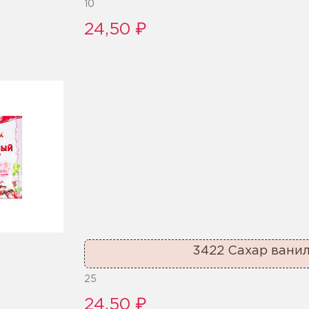
10
24,50 ₽
3422 Сахар вани
25
24,50 ₽