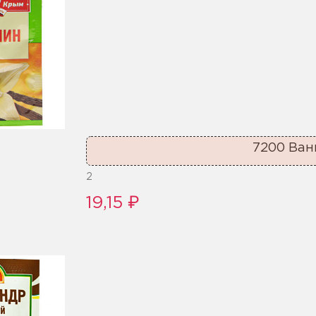
7200 Ван
2
19,15 ₽