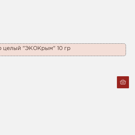
 целый "ЭКОКрым" 10 гр