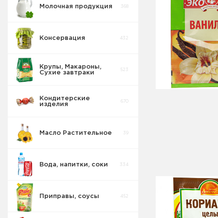
Молочная продукция
368
Консервация
432
Крупы, Макароны,
523
Сухие завтраки
Кондитерские
670
изделия
Масло Растительное
39
Вода, напитки, соки
334
Приправы, соусы
452