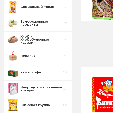
Социальный товар
61
Кисель
сухой
8
порошок
Замороженные
269
продукты
Хлеб и
Хлебобулочные
81
изделия
Пекарня
57
Чай и Кофе
315
Непродовольственные
907
товары
Снэковая группа
190