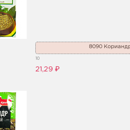
8090 Кориандр
10
21,29 ₽