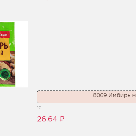
8069 Имбирь м
10
26,64 ₽