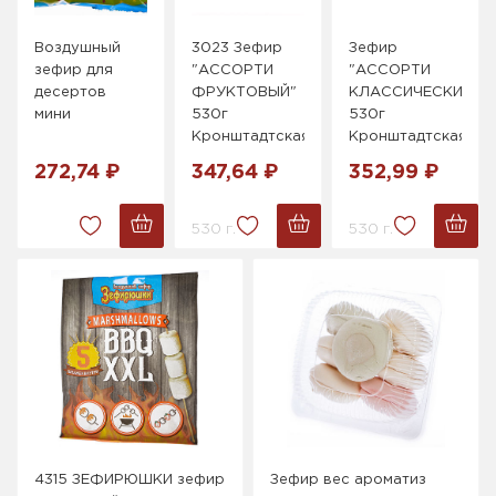
Воздушный
3023 Зефир
Зефир
зефир для
"АССОРТИ
"АССОРТИ
десертов
ФРУКТОВЫЙ"
КЛАССИЧЕСКИЙ"
мини
530г
530г
Кронштадтская
Кронштадтская
272,74 ₽
347,64 ₽
352,99 ₽
530 г.
530 г.
4315 ЗЕФИРЮШКИ зефир
Зефир вес ароматиз