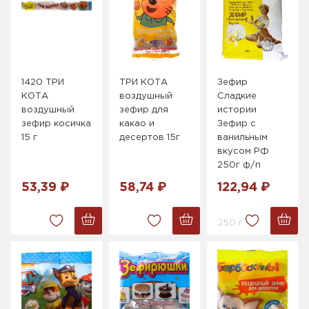
1420 ТРИ
ТРИ КОТА
Зефир
КОТА
воздушный
Сладкие
воздушный
зефир для
истории
зефир косичка
какао и
Зефир с
15 г
десертов 15г
ванильным
вкусом РФ
250г ф/п
53,39 ₽
58,74 ₽
122,94 ₽
250 г.