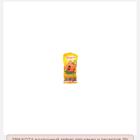
ТРИ КОТА воздушный зефир для какао и десертов 15г