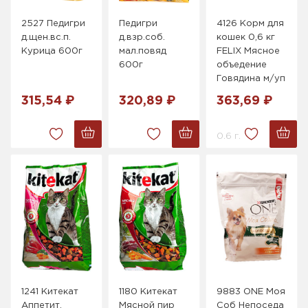
2527 Педигри
Педигри
4126 Корм для
д.щен.вс.п.
д.взр.соб.
кошек 0,6 кг
Курица 600г
мал.повяд
FELIX Мясное
600г
объедение
Говядина м/уп
315,54 ₽
320,89 ₽
363,69 ₽
0.6 г.
1241 Китекат
1180 Китекат
9883 ONE Моя
Аппетит.
Мясной пир
Соб Непоседа