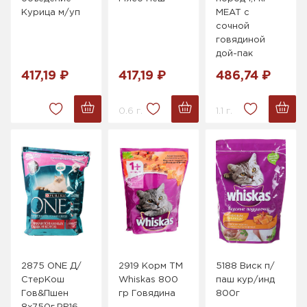
Курица м/уп
MEAT с
сочной
говядиной
дой-пак
417,19 ₽
417,19 ₽
486,74 ₽
0.6 г.
1.1 г.
2875 ONE Д/
2919 Корм ТМ
5188 Виск п/
СтерКош
Whiskas 800
паш кур/инд
Гов&Пшен
гр Говядина
800г