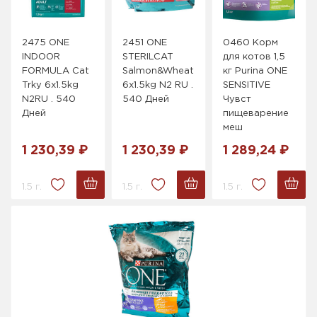
2475 ONE
2451 ONE
0460 Корм
INDOOR
STERILCAT
для котов 1,5
FORMULA Cat
Salmon&Wheat
кг Purina ONE
Trky 6x1.5kg
6x1.5kg N2 RU .
SENSITIVE
N2RU . 540
540 Дней
Чувст
Дней
пищеварение
меш
1 230,39 ₽
1 230,39 ₽
1 289,24 ₽
1.5 г.
1.5 г.
1.5 г.