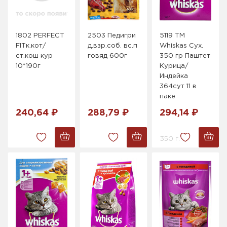
1802 PERFECT
2503 Педигри
5119 ТМ
FITк.кот/
д.взр.соб. вс.п
Whiskas Сух.
ст.кош кур
говяд 600г
350 гр Паштет
10*190г
Курица/
Индейка
364сут 11 в
паке
240,64 ₽
288,79 ₽
294,14 ₽
350 г.