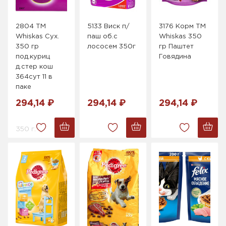
2804 ТМ
5133 Виск п/
3176 Корм ТМ
Whiskas Сух.
паш об.с
Whiskas 350
350 гр
лососем 350г
гр Паштет
под.куриц
Говядина
д.стер кош
364сут 11 в
паке
294,14 ₽
294,14 ₽
294,14 ₽
350 г.