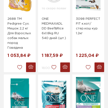
2688 ТМ
ONE
3098 PERFECT
Pedigree Сух.
MEDMAXADL
FIT к.кот/
Мешок 2,2 кг
DD Beef&Rice
стер.кош кур
Для Взрослых
6x1.8kg RU
1.2кг
собак малых
540 дней (шт.)
пород
Говядина
1 053,84 ₽
1 187,59 ₽
1 225,04 ₽
1800 г.