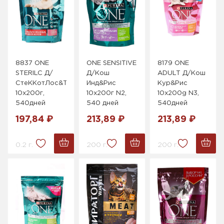
8837 ONE
ONE SENSITIVE
8179 ONE
STERILC Д/
Д/Кош
ADULT Д/Кош
СтеККотЛос&Ту&Пш
Инд&Рис
Кур&Рис
10х200г,
10x200г N2,
10x200g N3,
540дней
540 дней
540дней
197,84 ₽
213,89 ₽
213,89 ₽
0.2 г.
200 г.
200 г.