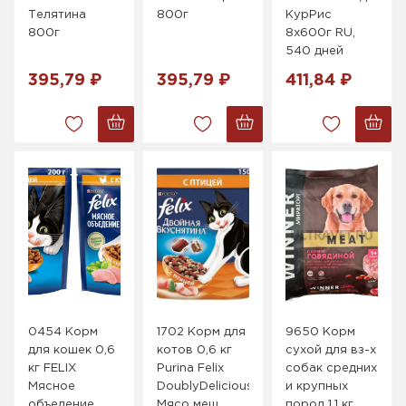
Телятина
800г
КурРис
800г
8x600г RU,
540 дней
395,79 ₽
395,79 ₽
411,84 ₽
0454 Корм
1702 Корм для
9650 Корм
для кошек 0,6
котов 0,6 кг
сухой для вз-х
кг FELIX
Purina Felix
собак средних
Мясное
DoublyDelicious
и крупных
объедение
Мясо меш
пород 1,1 кг