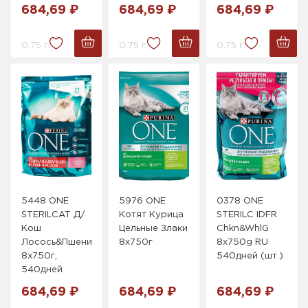
684,69 ₽
684,69 ₽
684,69 ₽
0.75 г.
0.75 г.
0.75 г.
5448 ONE
5976 ONE
0378 ONE
STERILCAT Д/
Котят Курица
STERILC IDFR
Кош
Цельные Злаки
Chkn&WhlG
Лосось&Пшеница&Тун
8x750г
8x750g RU
8x750г,
540дней (шт.)
540дней
684,69 ₽
684,69 ₽
684,69 ₽