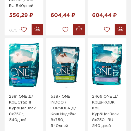
8x750г,PR16
RU 540дней
556,29 ₽
604,44 ₽
604,44 ₽
0.75 г.
2381 ONE Д/
5387 ONE
2466 ONE Д/
КошСтар 11
INDOOR
КрШиКОВК
Кур&ЦелЗлак
FORMULA Д/
Кош
8x750г,
Кош Индейка
Кур&ЦелЗлак
540дней
8x750,
8х750г RU.
540дней
540 дней