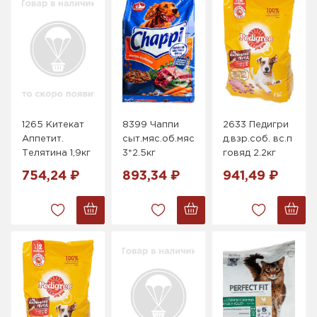
1265 Китекат
8399 Чаппи
2633 Педигри
Аппетит.
сыт.мяс.об.мяс.изобил
д.взр.соб. вс.п
Телятина 1,9кг
3*2.5кг
говяд 2.2кг
754,24 ₽
893,34 ₽
941,49 ₽