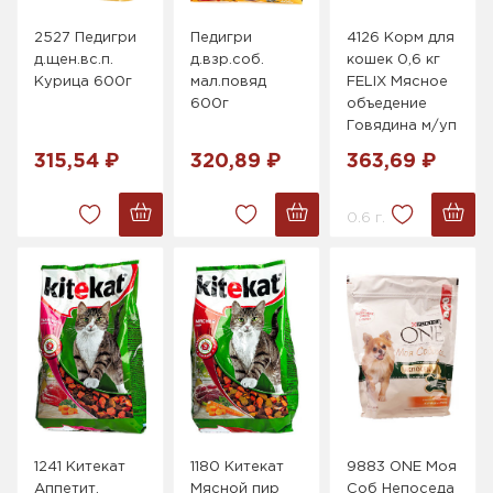
2527 Педигри
Педигри
4126 Корм для
д.щен.вс.п.
д.взр.соб.
кошек 0,6 кг
Курица 600г
мал.повяд
FELIX Мясное
600г
объедение
Говядина м/уп
315,54 ₽
320,89 ₽
363,69 ₽
0.6 г.
1241 Китекат
1180 Китекат
9883 ONE Моя
Аппетит.
Мясной пир
Соб Непоседа