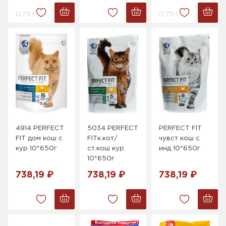
0.75 г.
0.75 г.
4914 PERFECT
5034 PERFECT
PERFECT FIT
FIT дом кош с
FITк.кот/
чувст кош с
кур 10*650г
ст.кош кур
инд 10*650г
10*650г
738,19 ₽
738,19 ₽
738,19 ₽