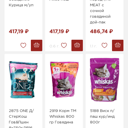
Курица м/уп
MEAT с
сочной
говядиной
дой-пак
417,19 ₽
417,19 ₽
486,74 ₽
0.6 г.
1.1 г.
2875 ONE Д/
2919 Корм ТМ
5188 Виск п/
СтерКош
Whiskas 800
паш кур/инд
Гов&Пшен
гр Говядина
800г