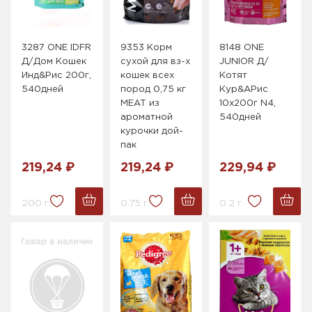
3287 ONE IDFR
9353 Корм
8148 ONE
Д/Дом Кошек
сухой для вз-х
JUNIOR Д/
Инд&Рис 200г,
кошек всех
Котят
540дней
пород 0,75 кг
Кур&АРис
MEAT из
10x200г N4,
ароматной
540дней
курочки дой-
пак
219,24 ₽
219,24 ₽
229,94 ₽
200 г.
0.75 г.
0.2 г.