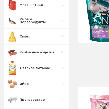
Мясо и птица
87
Рыба и
114
морепродукты
Сыры
187
Колбасные изделия
214
Детское питание
215
Яйцо
6
Производство
47