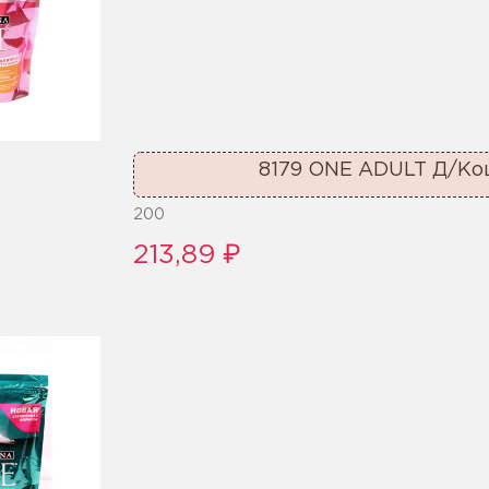
8179 ONE ADULT Д/Ко
200
213,89 ₽