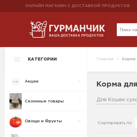
ОНЛАЙН МАГАЗИН С ДОСТАВКОЙ ПРОДУКТОВ
КАТЕГОРИИ
Главная
Корма 
Акции
13
Корма дл
Для Кошек сух
Сезонные товары
0
Овощи и Фрукты
95
Сортировать по