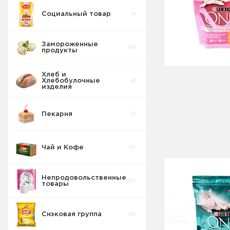
Социальный товар
61
Замороженные
269
продукты
Хлеб и
Хлебобулочные
81
изделия
Пекарня
57
Чай и Кофе
315
Непродовольственные
907
товары
Снэковая группа
190