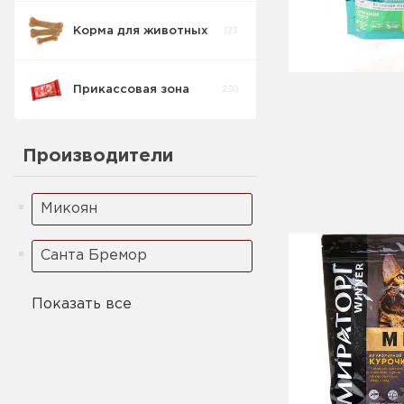
Корма для животных
123
Прикассовая зона
230
Для Кошек
14
сухой
Производители
Для Кошек
11
Желеобразный
Микоян
Для Собак
0
Желеобразный
Санта Бремор
Для Собак сухой
0
Показать все