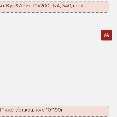
ят Кур&АРис 10x200г N4, 540дней
Tк.кот/ст.кош кур 10*190г