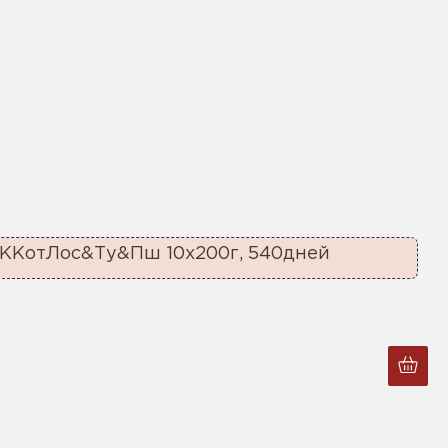
еККотЛос&Ту&Пш 10х200г, 540дней