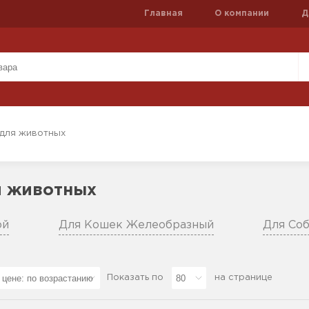
Главная
О компании
Д
для животных
я животных
ой
Для Кошек Желеобразный
Для Со
Показать по
на странице