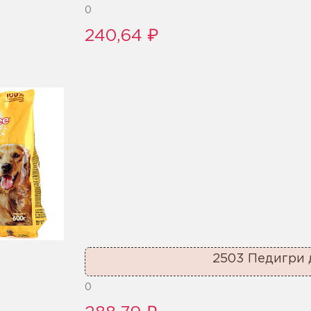
0
240,64 ₽
2503 Педигри д
0