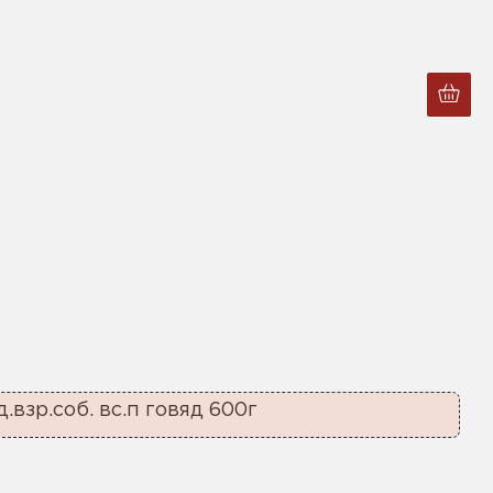
.взр.соб. вс.п говяд 600г