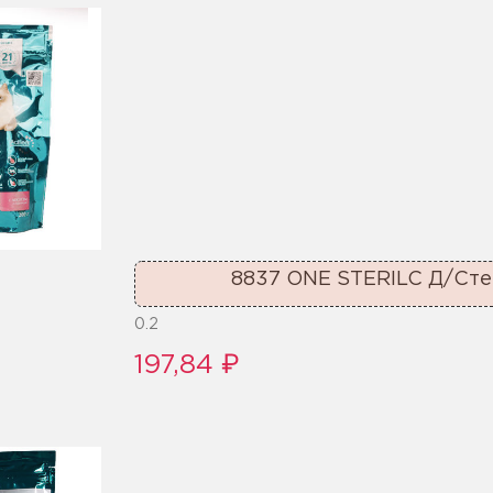
8837 ONE STERILC Д/Ст
0.2
197,84 ₽