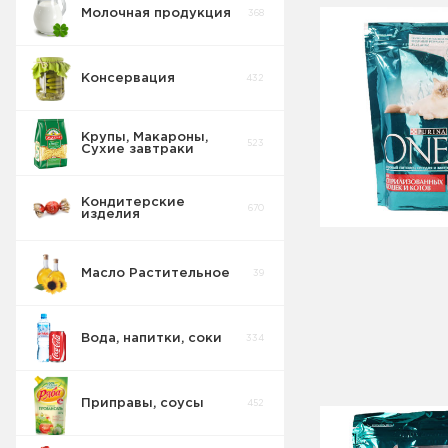
Молочная продукция
368
Консервация
432
Крупы, Макароны,
523
Сухие завтраки
Кондитерские
670
изделия
Масло Растительное
39
Вода, напитки, соки
334
Приправы, соусы
452